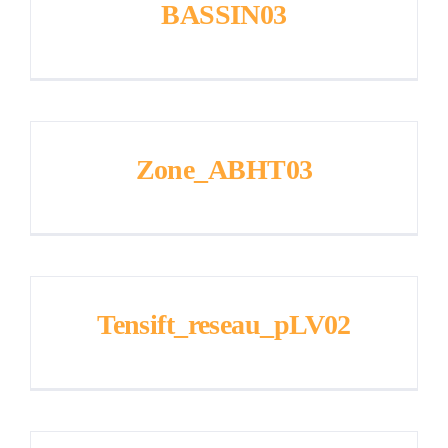
COOPÉRATION
BASSIN03
E-SERVICE
COMMUNICATION
Zone_ABHT03
Contact
fr
Tensift_reseau_pLV02