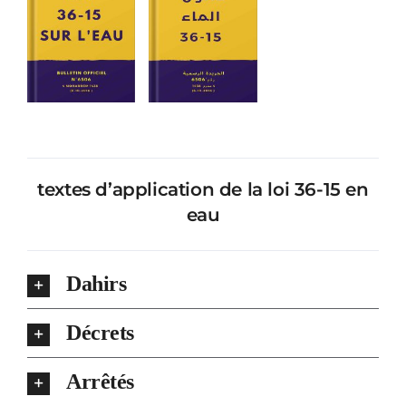
COOPÉRATION
E-SERVICE
COMMUNICATION
Contact
textes d’application de la loi 36-15 en
eau
fr
Dahirs
Décrets
Arrêtés