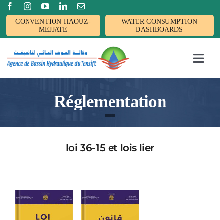
Passer
CONVENTION HAOUZ-
WATER CONSUMPTION
au
MEJJATE
DASHBOARDS
contenu
Toggl
Navig
Accueil
Réglementation
L’AGENCE
loi 36-15 et lois lier
BASSIN
Activités