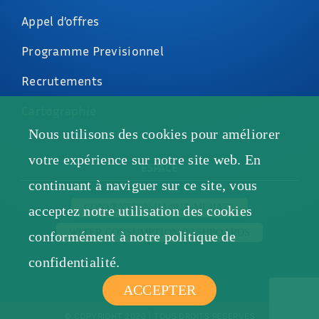
Appel d’offres
Programme Previsionnel
Recrutements
Cartographie
Nous utilisons des cookies pour améliorer
votre expérience sur notre site web. En
ESPACE
continuant à naviguer sur ce site, vous
CONVENTION HAOUZ-MEJJATE
acceptez notre utilisation des cookies
WATER CONSUMPTION DASHBOARDS
conformément à notre politique de
confidentialité.
ACCEPTER
© COPYRIGHT 2026 | TOUS DROITS RÉSERVÉS