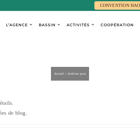
CONVENTION HAO
L’AGENCE
BASSIN
ACTIVITÉS
COOPÉRATION
abdelkarim
Accueil
»
Archives pour
tails.
ées de blog.