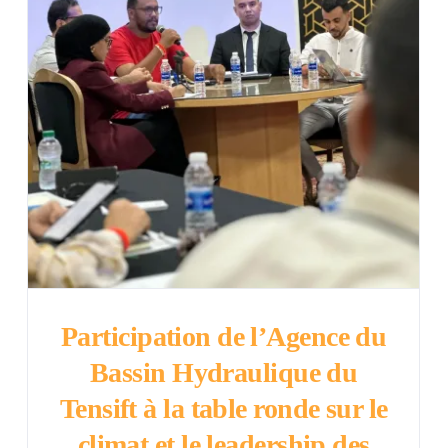
Participation de l’Agence du
Bassin Hydraulique du
Tensift à la table ronde sur le
climat et le leadership des