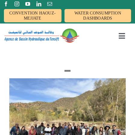
Passer
CONVENTION HAOUZ-
WATER CONSUMPTION
au
MEJJATE
DASHBOARDS
contenu
Toggl
Navig
Accueil
Actualités
L’AGENCE
BASSIN
Activités